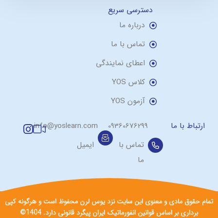
دسترسی سریع
درباره ما
تماس با ما
اعطای نمایندگی
کلاس YOS
آزمون YOS
ارتباط با ما
09360676299
info@yoslearn.com
تماس با
ایمیل
ما
تمام حقوق مادی و معنوی این سایت نزد یوس لرن محفوظ است و هرگونه کپی
برداری بر اساس قوانین انفورماتیک ایران پیگرد قانونی دارد. 1404©