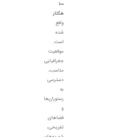
100
هکتار
واقع
شده
است.
موقعیت
جغرافیایی
مناسب،
دسترسی
به
رستوران‌ها
و
فضاهای
تفریحی،
شهریه‌های