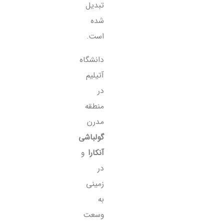
تبدیل
شده
است.
دانشگاه
آتیلیم
در
منطقه‌
مدرن
گولباشی
آنکارا
و
در
زمینی
به
وسعت