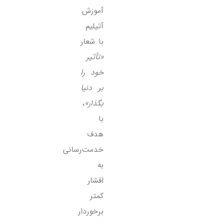
آموزش
آتیلیم
با شعار
«تأثیر
خود را
بر دنیا
بگذار»
،
با
هدف
خدمت‌رسانی
به
اقشار
کمتر
برخوردار