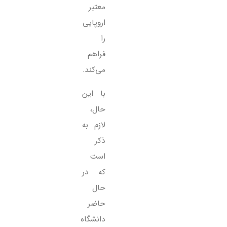
معتبر
اروپایی
را
فراهم
می‌کند.
با این
حال،
لازم به
ذکر
است
که در
حال
حاضر
دانشگاه