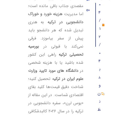
0
مقصدی جذاب باقی مانده است؛
۵. مقایسه هزینه خورد و خوراک در شهرهای مختلف
4
اما مدیریت
هزینه خورد و خوراک
/
۶. استراتژی‌های کاهش هزینه خورد و خوراک در سال ۲۰۲۶
دانشجویی در ترکیه
به هنری
1
تبدیل شده که هر دانشجو باید
۷. تخمین بودجه ماهیانه خورد و خوراک ۲۰۲۶
2
پیش از سفر بیاموزد. فرقی
۸. چک‌لیست اجرایی برای مدیریت هزینه‌ها در ترکیه
/
نمی‌کند با قبولی در
بورسیه
نتیجه‌گیری
0
تحصیل
ی ترکیه
راهی این کشور
4
شده باشید یا با هزینه شخصی
ب
در
دانشگاه های مورد تایید وزارت
د
علوم ایران در ترکی
ه
تحصیل کنید؛
و
شناخت دقیق قیمت‌ها کلید بقای
ن
اقتصادی شماست. در این مقاله از
ن
«یوس لرن»، سفره دانشجویی در
ظ
ترکیه را در سال ۲۰۲۶ کالبدشکافی