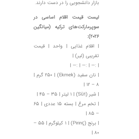
بازار دانشجویی را در دست دارند.
لیست قیمت اقلام اساسی در
سوپرمارکت‌های ترکیه (میانگین
۲۰۲۶):
| اقلام غذایی | واحد | قیمت
تقریبی (لیر) |
| :— | :— | :— |
| نان سفید (Ekmek) | ۲۵۰ گرم |
۸ – ۱۲ |
| شیر (Süt) | ۱ لیتر | ۳۵ – ۴۵ |
| تخم مرغ | بسته ۱۵ عددی | ۶۵
– ۸۵ |
| برنج (Pirinç) | ۱ کیلوگرم | ۵۵ –
۸۰ |