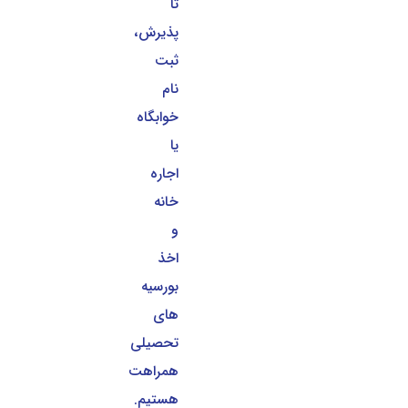
تا
پذیرش،
ثبت
نام
خوابگاه
یا
اجاره
خانه
و
اخذ
بورسیه
های
تحصیلی
همراهت
هستیم.