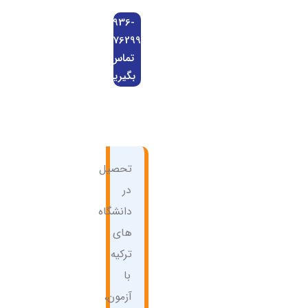
0936-
0676299
تماس
بگیرید
تحصیل
در
دانشگاه
های
ترکیه
با
آزمون،