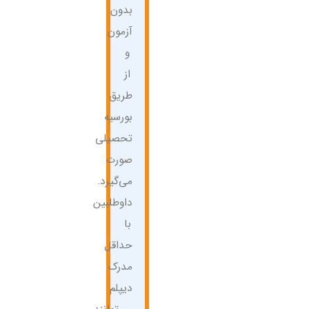
بدون
آزمون
و
از
طریق
بورسیه
تحصیلی
صورت
می‌گیرد.
داوطلبین
با
حداقل
مدرک
دیپلم