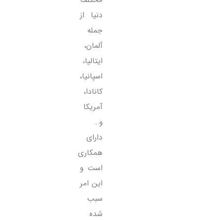
مختلف
دنیا از
جمله
آلمان،
ایتالیا،
اسپانیا،
کانادا،
آمریکا
و…
دارای
همکاری
است و
این امر
سبب
شده