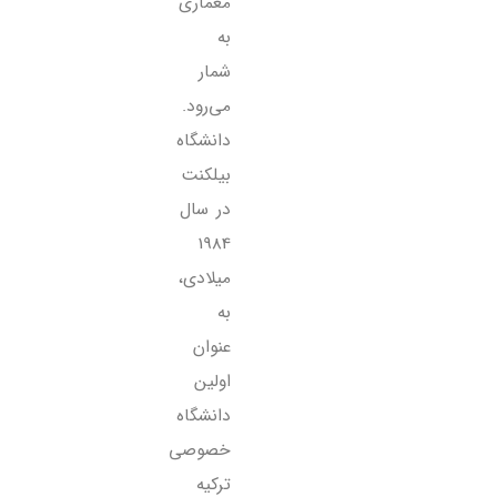
معماری
به
شمار
می‌رود.
دانشگاه
بیلکنت
در سال
1984
میلادی،
به
عنوان
اولین
دانشگاه
خصوصی
ترکیه