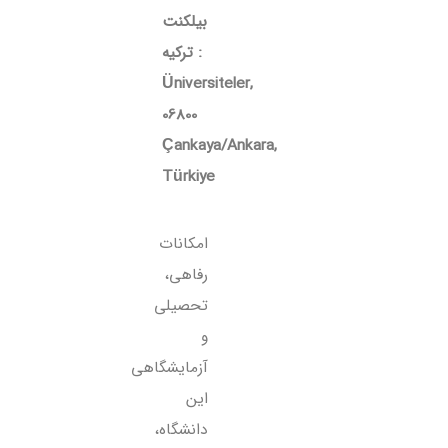
بیلکنت
ترکیه :
Üniversiteler,
06800
Çankaya/Ankara,
Türkiye
امکانات
رفاهی،
تحصیلی
و
آزمایشگاهی
این
دانشگاه،