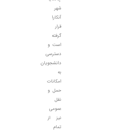
شهر
آنکارا
قرار
گرفته
است و
دسترسی
دانشجویان
به
امکانات
حمل و
نقل
عمومی
نیز از
تمام