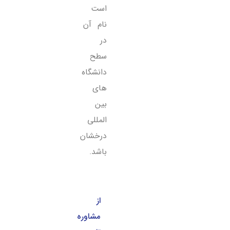
است
نام آن
در
سطح
دانشگاه
های
بین
المللی
درخشان
باشد.
از
مشاوره