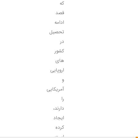
که
قصد
ادامه
تحصیل
در
کشور
های
اروپایی
و
آمریکایی
را
دارند،
ایجاد
کرده
است.