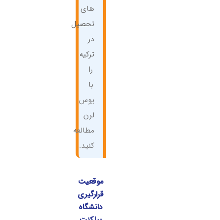
های
تحصیل
در
ترکیه
را
با
یوس
لرن
مطالعه
کنید.
موقعیت
قرارگیری
دانشگاه