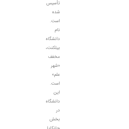
تأسیس
شده
است.
نام
دانشگاه
بیلکنت،
مخفف
«شهر
علم»
است.
این
دانشگاه
در
بخش
چانکایا