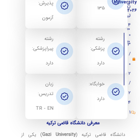
University
پذیرش:
شرایط پذیرش دانشگاه قاضی ترکیه
ن
135
2026
1
مدارک ثبت نام در Ghazi University
آزمون
4
شهریه دانشگاه قاضی آنکارا
0
رشته
رشته
آدرس دانشگاه قاضی آنکارا
3
پزشکی:
پیراپزشکی:
/
زبان آموزش دانشگاه قاضی
دارد
دارد
0
رنکینگ دانشگاه قاضی
2
خوابگاه دانشگاه قاضی آنکارا
/
خوابگاه:
زبان
امکانات دانشگاه قاضی Ghazi University turkiye
2
تدریس:
دارد
4
سوالات متداول
TR - EN
1
دیدگاه (6)
معرفی دانشگاه قاضی ترکیه
دانشگاه قاضی ترکیه (
Gazi University
) یکی از