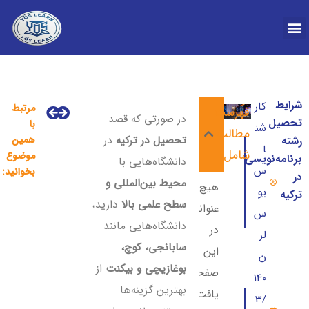
درباره YOS
شرایط
کار
مرتبط
فهرست
شانس قبولی در بورسی
دانشگاه آنادولو اسکی شه
در صورتی که قصد
تحصیل
با
شن
مطالب
تحصیل در ترکیه
در
همین
رشته
ا
شامل:
موضوع
برنامه‌نویسی
دانشگاه‌هایی با
س
بخوانید:
در
محیط بین‌المللی و
هیچ
یو
ترکیه
سطح علمی بالا
دارید،
عنوانی
س
دانشگاه‌هایی مانند
در
لر
سابانجی، کوچ،
این
ن
بوغازیچی و بیکنت
از
صفحه
140
بهترین گزینه‌ها
یافت
3/