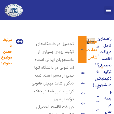
درباره YOS
راهنمای
کار
مرتبط
فهرست
راهنمای جامع هزین
راهنمای جامع افتتاح
تحصیل در دانشگاه‌های
کامل
با
شن
مطالب
ترکیه، رویای بسیاری از
همین
دریافت
ا
شامل:
موضوع
اقامت
دانشجویان ایرانی است؛
س
بخوانید:
تحصیلی
اما قبولی در دانشگاه تنها
یو
ترکیه
اقامت تحصیلی ترکیه چیست و چرا حیاتی است؟
نیمی از مسیر است. نیمه
(کیملیک
س
۱. مراحل گام‌به‌گام دریافت کارت اقامت دانشجویی (۲۰۲۶)
دیگر و شاید مهم‌تر، قانونی
دانشجویی)
لر
کردن حضور شما در خاک
و
۲. چک‌لیست مدارک لازم برای کیملیک دانشجویی (آپدیت ۲۰۲۶)
ن
بیمه
ترکیه از طریق
14
۳. تحلیل جامع بیمه درمانی دانشجویان در ترکیه؛ خصوصی یا دولتی؟
در
دریافت
اقامت تحصیلی
04
سال
۴. هزینه‌های دولتی دریافت اقامت در سال ۲۰۲۶