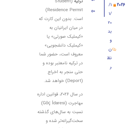
ترکیه
(Student
/1
۲۰۲۶
Residence Permit)
۵. مشکلات، ریجکتی و تمدید اقامت دانشجویی ترکیه
1/
است. بدون این کارت که
20
۶. هشدارهای قانونی و بسیار مهم (بخوانید تا دیپورت نشوید!)
در میان ایرانیان به
بد
«کیملیک صورتی» یا
و
«کیملیک دانشجویی»
ن
معروف است، حضور شما
نظ
در ترکیه نامعتبر بوده و
ر
حتی منجر به اخراج
(Deport) خواهد شد.
در سال ۲۰۲۶، قوانین اداره
مهاجرت (Göç İdaresi)
نسبت به سال‌های گذشته
سخت‌گیرانه‌تر شده و