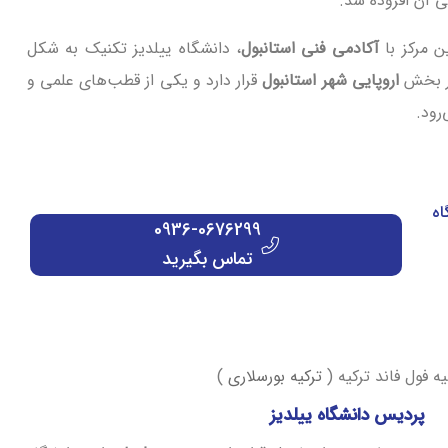
ی آن افزوده شد.
ن مرکز با
آکادمی فنی استانبول
، دانشگاه ییلدیز تکنیک به شکل
در بخش
اروپایی شهر استانبول
قرار دارد و یکی از قطب‌های علمی و
رود.
اه
0936-0676299
تماس بگیرید
 فول فاند ترکیه (
ترکیه بورسلاری
)
پردیس دانشگاه ییلدیز