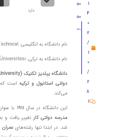
1
امکانات دانشگاه ییلدیز تکنیک
دارد
4
رنکینگ دانشگاه ییلدیز تکنیک
0
شرایط پذیرش دانشگاه ییلدیز تکنیگ
2
مدارک مورد نیاز برای ثبت نام در دانشگ
/
نام دانشگاه به انگلیسی: University Yildiz Technical
1
رشته ها و شهریه دانشگاه ییلدیز تکنی
نام دانشگاه به ترکی: Yıldız Teknik Üniversitesi
0
دیدگاه (2)
/
دانشگاه ییلدیز تکنیک (Yildiz Technical University)
2
دولتی استانبول و ترکیه
است که 
8
می‌کند.
1
این دانشگاه در سال
۱۹۱۱
با عنوا
مدرسه دولتی کار
تغییر یافت و به
شد. در ابتدا تنها رشته‌های
عمران
و