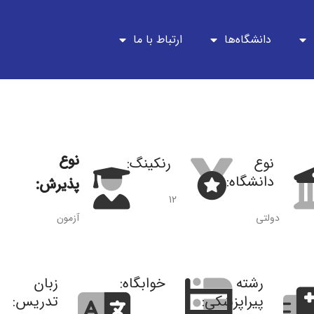
دانشگاه‌ها
ارتباط با ما
نوع
نوع
رنکینگ:
دانشگاه:
پذیرش:
12
دولتی
آزمون
رشته
خوابگاه:
زبان
 ترکیه روی نقشه
پیراپزشکی:
تدریس: