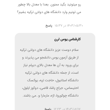
رو میتونید بگید ممنون. بعدا با معدل بالا چطور
می تونیم وارد دانشگاه های دولتی ترکیه بشیم؟
1403/05/30 در 15:37
پاسخ
کارشناس یوس لرن
سلام دوست عزیز دانشگاه های دولتی ترکیه
از طریق آزمون یوس دانشجو می پذیرند و
برای ورود به آن ها معدل بالای دیپلم نیاز
است، از جمله دانشگاه های دولتی ترکیه
دانشگاه استانبول، حاجت تپه، یوکسک
احتیساس، جراح پاشا، قاضی، دوکوز ایلول،
دانشگاه چوکوروا، اژه، مارمارا و…می باشند.
1403/07/17 در 12:23
پاسخ