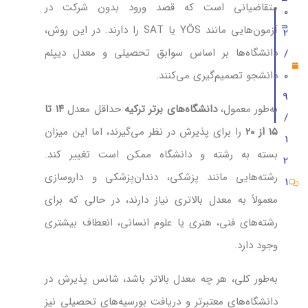
متقاضیانی است که قصد ورود بدون شرکت در
0
پذیرش با معدل در دانشگاه های ترکیه در مقاطع مختلف
آزمون‌هایی مانند YÖS یا SAT را دارند. در این روش،
2
دانشگاه‌ها بر اساس سوابق تحصیلی و معدل دیپلم
/
تاثیر معدل در آزمون یوس
0
دانشجو تصمیم‌گیری می‌کنند.
معایب پذیرش با معدل در دانشگاه‌های ترکیه
9
به‌طور معمول،
دانشگاه‌های برتر ترکیه
حداقل معدل
۱۴ تا
برای تحصیل در ترکیه با شرط معدل چه مدارکی مورد نیاز است؟
/
۱۵ از ۲۰
را برای پذیرش در نظر می‌گیرند، اما این میزان
پذیرش با شرط معدل در دانشگاه های دولتی و خصوصی ترکیه
1
بسته به رشته و دانشگاه ممکن است تغییر کند.
2
تحصیل با شرط معدل در دانشگاه های ترکیه، فرصت تحصیلی عال
رشته‌هایی مانند پزشکی، دندان‌پزشکی و داروسازی
1
سوالات متداول
معمولاً به معدل بالاتری نیاز دارند، در حالی که برای
دیدگاه (4)
رشته‌های فنی، هنری یا علوم انسانی، انعطاف بیشتری
وجود دارد.
به‌طور کلی، هر چه معدل بالاتر باشد، شانس پذیرش در
دانشگاه‌های معتبرتر و دریافت بورسیه‌های تحصیلی نیز