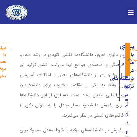
درباره YOS
پذیرش
کار
مرت
ت
تحصیل رشته م
تحصی
با
در دنیای امروز، دانشگاه‌ها نقشی کلیدی در رشد علمی،
با
شن
ب
همی
معدل
فرهنگی و اقتصادی جوامع ایفا می‌کنند. کشور ترکیه نیز
ا
موض
در
با برخورداری از دانشگاه‌های معتبر و امکانات آموزشی
س
بخوا
دانشگاه‌های
پیشرفته، به یکی از مقاصد محبوب برای دانشجویان
یو
ترکیه
تاثیر معدل در پذیرش دانشگاه‌های ترکیه
س
بین‌المللی تبدیل شده است. بسیاری از این دانشگاه‌ها
حداقل معدل برای تحصیل در ترکیه
لر
برای پذیرش دانشجو، معیار معدل را به عنوان یکی از
شرط معدل برای تحصیل پزشکی در ترکیه
ن
فاکتورهای اصلی در نظر می‌گیرند.
1
پذیرش با شرط معدل در رشته‌های مختلف دانشگاه های ترکیه
پذیرش در دانشگاه‌های ترکیه با
شرط معدل
معمولاً برای
4
مزایا تحصیل با شرط معدل در دانشگاه‌های ترکیه