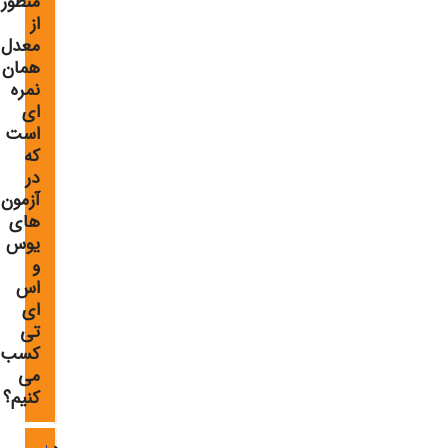
منظور
از
معدل
همان
نمره
ای
است
که
در
آزمون
های
یوس
و
اس
ای
تی
کسب
می
کنیم؟