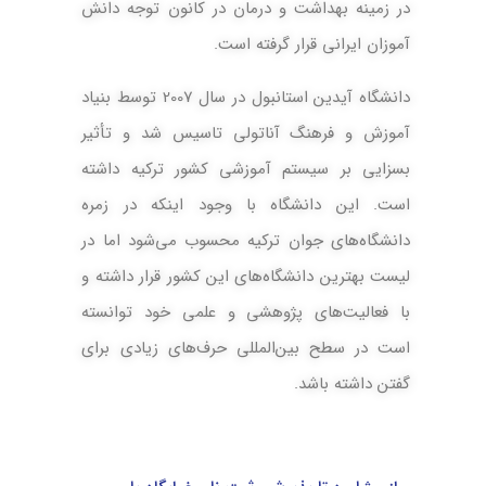
در زمینه بهداشت و درمان در کانون توجه دانش
تحصیل دکتری در دانشگاه Aydın Üniversites
آموزان ایرانی قرار گرفته است.
شهریه با بورس یوس لرن دانشگاه آیدین استانبول 2026-2025
دانشگاه آیدین استانبول در سال 2007 توسط بنیاد
شهریه پزشکی دانشگاه آیدین استانبول
آموزش و فرهنگ آناتولی تاسیس شد و تأثیر
بسزایی بر سیستم آموزشی کشور ترکیه داشته
شهریه دندانپزشکی دانشگاه آیدین استانبول
است. این دانشگاه با وجود اینکه در زمره
شهریه داروسازی دانشگاه آیدین استانبول
دانشگاه‌های جوان ترکیه محسوب می‌شود اما در
شهریه فیزیوتراپی دانشگاه آیدین استانبول
لیست بهترین‌ دانشگاه‌های این کشور قرار داشته و
رنکینگ دانشگاه آیدین استانبول
با فعالیت‌های پژوهشی و علمی خود توانسته
بورسیه دانشگاه آیدین استانبول
است در سطح بین‌المللی حرف‌های زیادی برای
گفتن داشته باشد.
دانشکده های Aydin University
رشته های دانشگاه آیدین استانبول
اطلاعات آماری آیدین