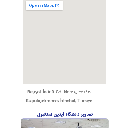
Beşyol, İnönü Cd. No:38, 34295
Küçükçekmece/İstanbul, Türkiye
تصاویر دانشگاه آیدین استانبول