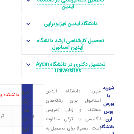
تحصیل دندانپزشکی در دانشگاه
آیدین
دانشگاه ایدین فیزیوتراپی
تحصیل کارشناسی ارشد دانشگاه
آیدین استانبول
تحصیل دکتری در دانشگاه Aydın
Üniversites
شهریه
شهریه
شهریه دانشگاه آیدین
دانشکده پ
با
رشته
استانبول برای رشته‌های
بورس
های
مختلف و زبان تدریس
یوس
پزشکی
تر
دانشگاه
انگلیسی یا ترکی متفاوت
لرن
دانشگاه
آیدین
است. معمولا برای تحصیل به