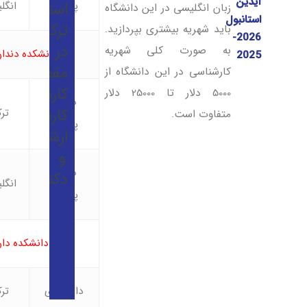
آیدین
استانبول
پزشکی
انگل
زبان انگلیسی در این دانشگاه
استانبول
ترکیه
باید شهریه بیشتری بپردازید.
2026-
در
به صورت کلی شهریه
دانشکده دندا
2025
مقطع
کارشناسی در این دانشگاه از
کارشناسی،
5000 دلار تا 25000 دلار
دندان
کارشناسی
تر
متفاوت است.
پزشکی
ارشد
و
دندان
دکتری
انگل
پزشکی
دانلود
فایل
دانشکده دا
شهریه
ها
داروسازی
تر