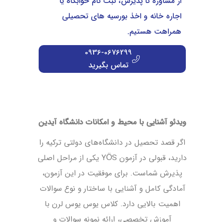
از مشاوره تا پذیرش، ثبت نام خوابگاه یا
پردیس دانشگاه AYDIN
اجاره خانه و اخذ بورسیه های تحصیلی
همراهت هستیم.
مدرک زبان برای پذیرش دانشگاه آیدین
0936-0676299
خوابگاه دانشگاه آیدین استانبول
تماس بگیرید
امکانات دانشگاه آیدین ترکیه
دانشگاه آیدین استانبول نظرات
امکانات آیدین استانبول
ویدئو آشنایی با محیط و امکانات دانشگاه آیدین
دلایل انتخاب دانشگاه آیدین توسط ایرانیان
اگر قصد تحصیل در دانشگاه‌های دولتی ترکیه را
پرسش‌های پر تکرار دانشجویان راجب دانشگاه آیدین
دارید، قبولی در آزمون YÖS یکی از مراحل اصلی
ویدئو آشنایی با محیط و امکانات دانشگاه آیدین
پذیرش شماست. برای موفقیت در این آزمون،
آمادگی کامل و آشنایی با ساختار و نوع سوالات
دیدگاه (39)
اهمیت بالایی دارد. کلاس یوس یوس لرن با
آموزش تخصصی، ارائه نمونه سوالات و