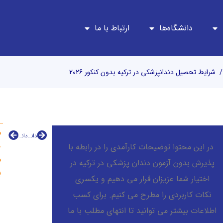
دانشگاه‌ها
ارتباط با ما
شرایط تحصیل دندانپزشکی در ترکیه بدون کنکور 2026
م
دانشگاه دوکوز ایلول ترکیه(Dokuz Eylul)|رنکینگ+شرایط تحصیل
دانشگاه کاتب چلبی ترکیه |نحوه پذیرش،امکانات،رشته ها
ه
در این محتوا توضیحات کارآمدی را در رابطه با
م
پذیرش بدون آزمون دندان‌ پزشکی در ترکیه در
ب
اختیار شما عزیزان قرار می ‌دهیم و یکسری
نکات کاربردی را مطرح می کنیم. برای کسب
اطلاعات بیشتر می ‌توانید تا انتهای مطلب با ما