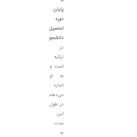
تا
پایان
دوره
تحصیل
دانشجو
در
ترکیه
است و
به او
اجازه
می‌دهد
در طول
این
مدت
به