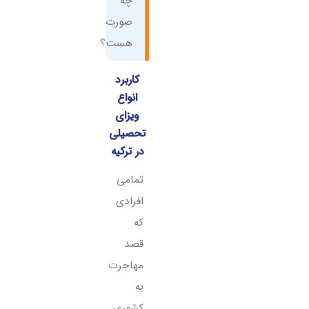
چه
صورت
هست؟
کاربرد
انواع
ویزای
تحصیلی
در ترکیه
تمامی
افرادی
که
قصد
مهاجرت
به
کشوری