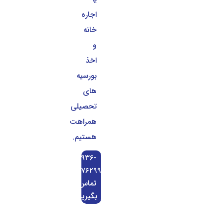
اجاره
خانه
و
اخذ
بورسیه
های
تحصیلی
همراهت
هستیم.
0936-
0676299
تماس
بگیرید