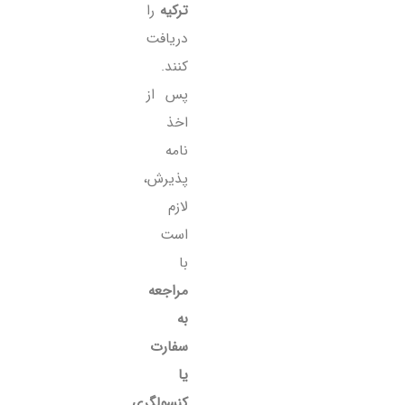
ترکیه
را
دریافت
کنند.
پس از
اخذ
نامه
پذیرش،
لازم
است
با
مراجعه
به
سفارت
یا
کنسولگری