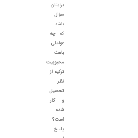
برایتان
سؤال
باشد
که
چه
عواملی
باعث
محبوبیت
ترکیه از
نظر
تحصیل
و کار
شده
است؟
پاسخ