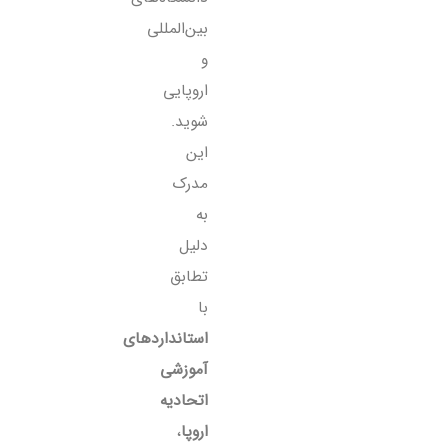
بین‌المللی
و
اروپایی
شوید.
این
مدرک
به
دلیل
تطابق
با
استانداردهای
آموزشی
اتحادیه
اروپا
،