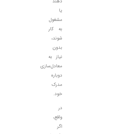
دهند
یا
مشغول
به کار
شوند،
بدون
نیاز به
معادل‌سازی
دوباره
مدرک
خود.
در
واقع،
اگر