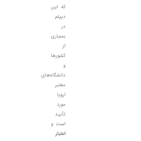
که این
دیپلم
در
بسیاری
از
کشورها
و
دانشگاه‌های
معتبر
اروپا
مورد
تأیید
است و
اعتبار