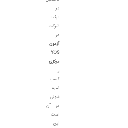
در
ترکیه،
شرکت
در
آزمون
YÖS
مرکزی
و
کسب
نمره
قبولی
در آن
است.
این