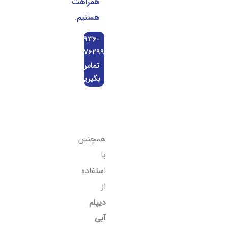
همراهت
هستیم.
0936-
0676299
تماس
بگیرید
همچنین
با
استفاده
از
دیپلم
آبی