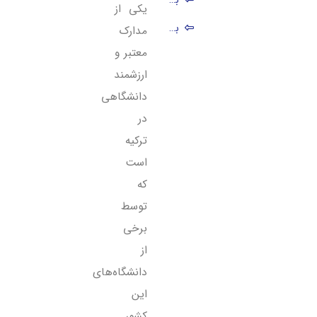
یکی از
برای اخذ mavi diploma چه مدارکی باید داشته باشیم؟
مدارک
معتبر و
mavi diploma چیست؟
ارزشمند
سوالات متداول دانشجویان درباره دیپلم آبی ترکیه
دانشگاهی
در
ترکیه
است
که
توسط
برخی
از
دانشگاه‌های
این
کشور