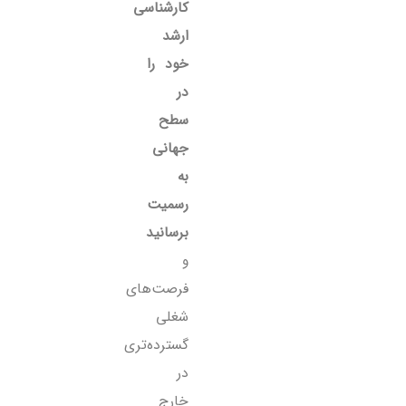
کارشناسی
ارشد
خود را
در
سطح
جهانی
به
رسمیت
برسانید
و
فرصت‌های
شغلی
گسترده‌تری
در
خارج