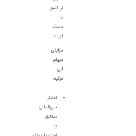
از کشور
به
دست
آورید.
مزایای
دیپلم
آبی
ترکیه:
اعتبار
بین‌المللی
مطابق
با
استانداردهای