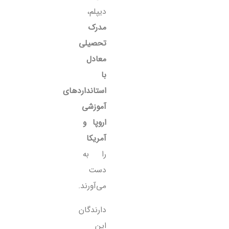
دیپلم،
مدرک
تحصیلی
معادل
با
استانداردهای
آموزشی
اروپا و
آمریکا
را به
دست
می‌آورند.
دارندگان
این