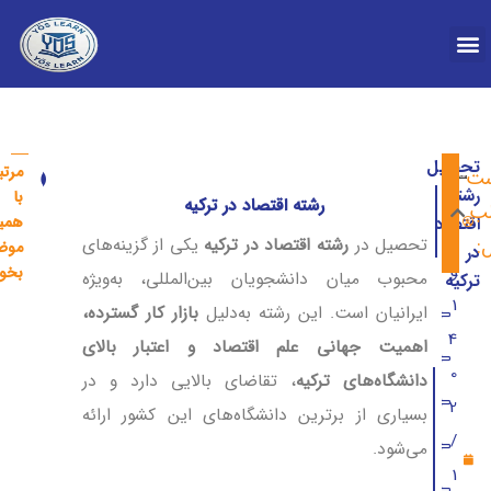
درباره YOS
تحصیل
م
مرتب
ست
تحصیل رشته IT در ترکیه
تحصیل
رشته
با
ی
رشته اقتصاد در ترکیه
لب
همی
اقتصاد
ن
:
تحصیل در
رشته اقتصاد در ترکیه
یکی از گزینه‌های
موض
در
و
بخوا
محبوب میان دانشجویان بین‌المللی، به‌ویژه
ترکیه
1
ایرانیان است. این رشته به‌دلیل
بازار کار گسترده،
رشته اقتصاد در ترکیه
4
اهمیت جهانی علم اقتصاد و اعتبار بالای
معرفی رشته اقتصاد در ترکیه
0
دانشگاه‌های ترکیه
، تقاضای بالایی دارد و در
مقاطع و گرایش های رشته اقتصاد ترکیه
2
بسیاری از برترین دانشگاه‌های این کشور ارائه
/
سر فصل های مهم دروس رشته اقتصاد ترکیه
می‌شود.
1
شرایط پذیرش رشته اقتصاد در ترکیه