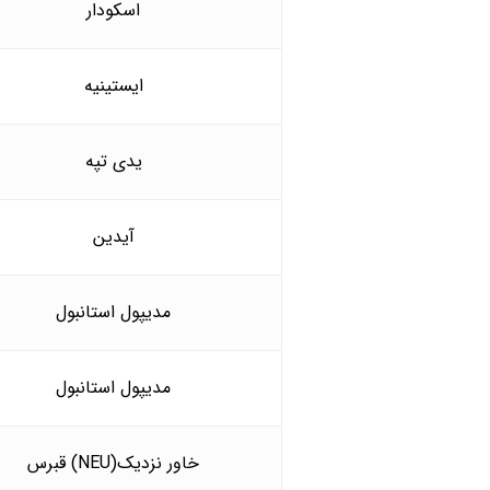
اسکودار
ایستینیه
یدی تپه
آیدین
مدیپول استانبول
مدیپول استانبول
قبرس (NEU)خاور نزدیک