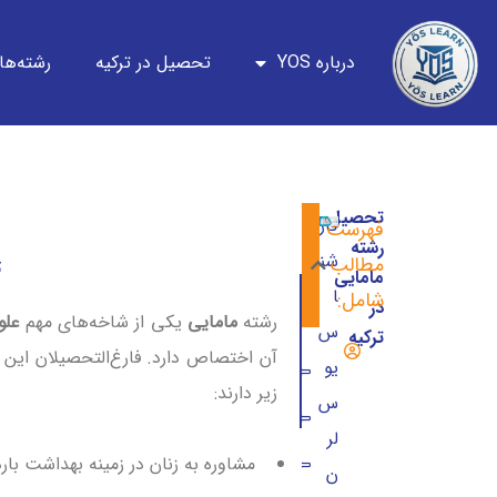
درباره YOS
تحصیل در ترکیه
رشته‌ها
تحصیل
کار
فهرست
رشته
شن
مطالب
ت
مامایی
ا
شامل:
در
رشته
مامایی
یکی از شاخه‌های مهم
علو
س
ترکیه
آن اختصاص دارد. فارغ‌التحصیلان این 
یو
تحصیل رشته مامایی در ترکیه
زیر دارند:
س
پذیرش مامایی در ترکیه
لر
رشته مامایی در ترکیه
مشاوره به زنان در زمینه بهداشت بار
ن