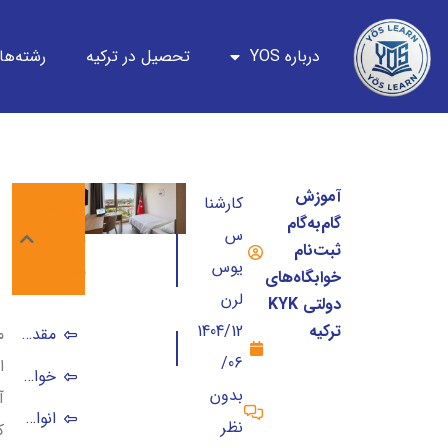
درباره YOS
تحصیل در ترکیه
رشته‌ها
آموزش
کارشنا
فهرست
گام‌به‌گام
س
مطالب
ثبت‌نام
یوس
شامل:
خوابگاه‌های
لرن
دولتی KYK
ترکیه
1404/12
مقدمه: چالش بزرگ اسکان؛ چرا KYK انتخاب اول نخبگان است؟
م
/06
ا
خوابگاه KYK چیست و چه فرقی با خوابگاه‌های خصوصی دارد؟
بدون
آ
انواع خوابگاه دانشجویی در ترکیه؛ KYK تنها گزینه نیست
نظر