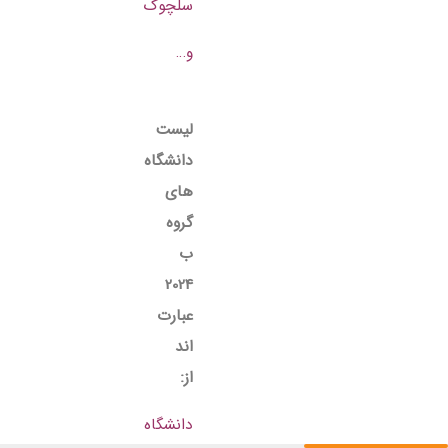
سلچوک
و…
لیست
دانشگاه
های
گروه
ب
2024
عبارت
اند
از:
دانشگاه