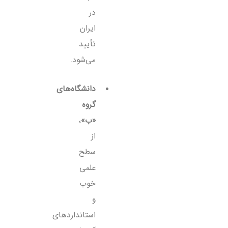
در
ایران
تأیید
می‌شود.
دانشگاه‌های
گروه
«ب»
،
از
سطح
علمی
خوب
و
استانداردهای