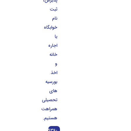
پذیرش،
ثبت
نام
خوابگاه
یا
اجاره
خانه
و
اخذ
بورسیه
های
تحصیلی
همراهت
هستیم.
0936-