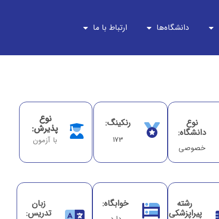
دانشگاه‌ها
ارتباط با ما
نوع
نوع
رنکینگ:
پذیرش:
دانشگاه:
173
با آزمون
خصوصی
ساس
رشته
خوابگاه:
زبان
س ترکیه
پیراپزشکی:
تدریس: