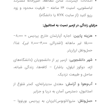
امکانات: اینترنت، سالن مطالعه، آشپزخانه مشترک،
لباسشویی، امنیت ۲۴ ساعته – ظرفیت محدود و زود
رزرو کنید (از سایت KYK یا دانشگاه).
مزایای زندگی در ازمیر نسبت به استانبول:
هزینه پایین:
اجاره آپارتمان خارج پردیس ≈ ۸,۰۰۰–
۱۵,۰۰۰ لیر ماهانه (اشتراکی ۴,۰۰۰–۷,۰۰۰ لیر)، غذا/
حمل‌ونقل ارزان‌تر.
شهر دانشجویی:
ازمیر پر از دانشجویان (دانشگاه‌های
اژه، دوکوز ایلول، یاشار) – کافه‌ها، زندگی شبانه،
ساحل و طبیعت نزدیک.
آب‌وهوا و آرامش:
معتدل مدیترانه‌ای، کمتر شلوغ از
استانبول، دسترسی آسان به دریا و جزایر.
حمل‌ونقل:
مترو/اتوبوس/ایزبان به پردیس بورنووا –