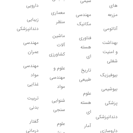
شیمی
های
دارویی
معماری
مزرعه
مهندسی
زیبایی
منظر
مکانیک
آناتومی
دندانپزشکی
ماشین
فناوری
بهداشت
مهندسی
آلات
هسته
و امنیت
عمران
کشاورزی
ای
شغلی
مهندسی
علوم و
تاریخ
بیوفیزیک
مواد
مهندسی
طبیعی
غذایی
مواد
بیوشیمی
علوم
تربیت
شنوایی
هسته
پزشکی
بدنی
سنجی
ای
دندانپزشکی
گفتار
علوم
آمار
درمانی
داروسازی
ورزشی