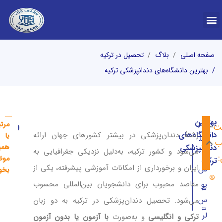
درباره YOS
صفحه اصلی
بلاگ
تحصیل در ترکیه
بهترین دانشگاه‌های دندانپزشکی ترکیه
بهترین
کار
مرت
ت
مقایسه دانشگا
تحصی
دانشگاه‌های
رشتهٔ دندان‌پزشکی در بیشتر کشورهای جهان ارائه
با
شن
ب
همی
دندانپزشکی
می‌شود و کشور ترکیه، به‌دلیل نزدیکی جغرافیایی به
ا
موض
ترکیه
ایران و برخورداری از امکانات آموزشی پیشرفته، یکی از
س
بخوا
مقاصد محبوب برای دانشجویان بین‌المللی محسوب
یو
بهترین دانشگاه‌های ترکیه برای تحصیل دندانپزشکی کدامند؟
س
می‌شود. تحصیل دندان‌پزشکی در ترکیه به دو زبان
دانشکده دندانپزشکی استانبول
لر
ترکی و انگلیسی
و به‌صورت
با آزمون یا بدون آزمون