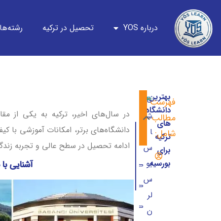
درباره YOS
تحصیل در ترکیه
رشته‌ها
بهترین
کار
فهرست
دانشگاه
در سال‌های اخیر، ترکیه به یکی از مق
شن
مطالب
های
دانشگاه‌های برتر، امکانات آموزشی با کی
ا
شامل:
ترکیه
ادامه تحصیل در سطح عالی و تجربه زندگ
س
برای
بورسیه
یو
آشنایی با 
آشنایی با بهترین دانشگاه‌ٰهای ترکیه برای 
س
دانشگاه یدی تپه ترکیه
لر
دانشگاه سلیمان دمیرل
ن