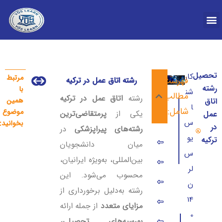
درباره YOS
تحصیل
کار
مرتبط
فهرست
رشته اتاق عمل در ترکیه
رشته طراحی گرافی
ارزانترین شهر ترکیه 
رشته
با
شن
مطالب
رشته
اتاق عمل در ترکیه
همین
اتاق
ا
شامل:
موضوع
یکی از
پرمتقاضی‌ترین
عمل
س
بخوانید:
در
رشته‌های پیراپزشکی
در
یو
ترکیه
رشته اتاق عمل در ترکیه
میان دانشجویان
س
بین‌المللی، به‌ویژه ایرانیان،
اطلاعات جامع تحصیل رشته اتاق عمل در ترکیه
لر
محسوب می‌شود. این
شرایط تحصیل اتاق عمل در ترکیه
ن
رشته به‌دلیل برخورداری از
14
مدارک تحصیل رشته اتاق عمل در ترکیه
مزایای متعدد
از جمله ارائه
0
بورسیه‌های تحصیلی،
مدارک برای تحصیل ارشد اتاق عمل در ترکیه