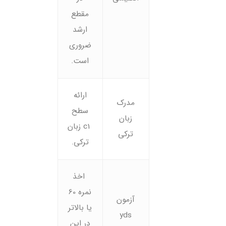
مقطع
ارشد
ضروری
است.
ارائه
مدرک
سطح
زبان
c1 زبان
ترکی
ترکی.
اخذ
نمره 60
آزمون
یا بالاتر
yds
در این