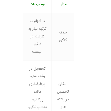
مزایا
توضیحات
با اعزام به
ترکیه نیاز به
حذف
شرکت در
کنکور
کنکور
نیست.
تحصیل در
رشته های
امکان
پرطرفداری
تحصیل
مانند
در رشته
پزشکی،
های
دندانپزشکی،