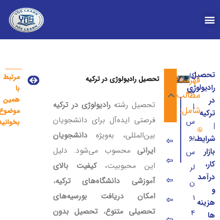
درباره YOS
تحصیل
کار
مرتبط
فهرست
تحصیل رادیولوژی در ترکیه
مزایا و معایب تح
اعزام دانشجو به تر
رادیولوژی
با
شن
مطالب
همین
در
تحصیل رشته
رادیولوژی در ترکیه
ا
شامل:
موضوع
ترکیه
فرصتی ایده‌آل برای دانشجویان
س
بخوانید
|
بین‌المللی، به‌ویژه
دانشجویان
یو
شرایط،
شرایط تحصیل در رشته رادیولوژی در ترکیه​
ایرانی
محسوب می‌شود. دلیل
بازار
س
مدارک برای تحصیل رادیولوژی در ترکیه
کار،
این محبوبیت،
کیفیت بالای
لر
درآمد
درباره تخصص رادیولوژی در ترکیه
آموزشی دانشگاه‌های ترکیه
،
ن
و
امکان دریافت بورسیه‌های
1
دروس رشته رادیولوژی در ترکیه
هزینه
تحصیلی متنوع
،
تحصیل بدون
4
ها
مزایای تحصیل رادیولوژی در ترکیه