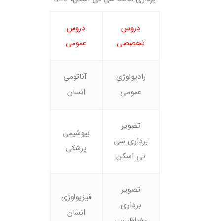
دروس
دروس
تخصصی
عمومی
رادیولوژی
آناتومی
عمومی
انسان
تصویر
بیوشیمی
برداری سی
پزشکی
تی اسکن
تصویر
فیزیولوژی
برداری
انسان
مغناطیسی